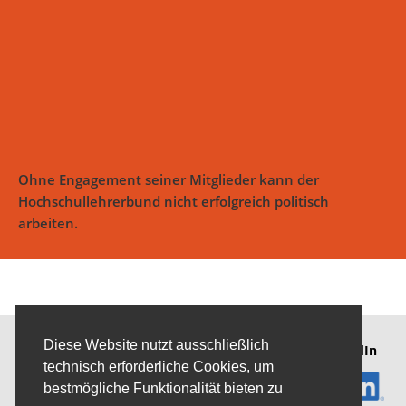
Ohne Engagement seiner Mitglieder kann der
Hochschullehrerbund nicht erfolgreich politisch
arbeiten.
Diese Website nutzt ausschließlich
Mitglied von
Mitglied von
hlb
auf LinkedIn
technisch erforderliche Cookies, um
bestmögliche Funktionalität bieten zu